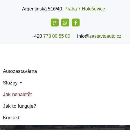
Argentinská 516/40
, Praha 7 Holešovice
+420
778 00 55 00
info@
zastavtoauto.cz
Autozastavárna
Služby
Jak nenaletět
Jak to funguje?
Kontakt