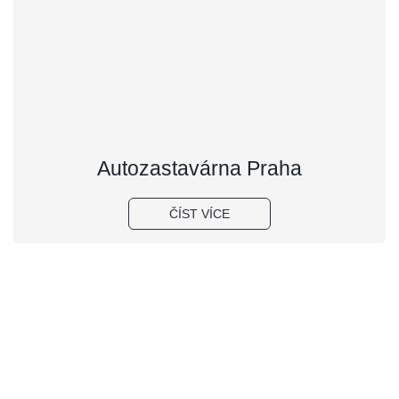
Autozastavárna Praha
ČÍST VÍCE
Rychlá půjčka
oproti zástavě auta