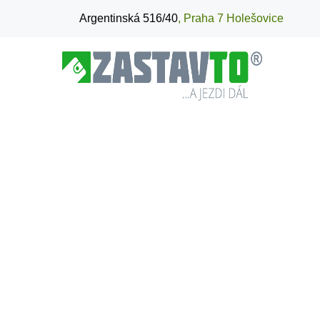
Argentinská 516/40
, Praha 7 Holešovice
Domů
Peníze ihned po celé ČR
Autozas