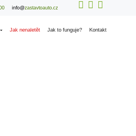
00
info@
zastavtoauto.cz
Jak nenaletět
Jak to funguje?
Kontakt