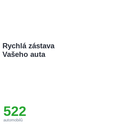
Rychlá zástava
Vašeho auta
Jsme nově vzniklá česká společnost, avšak náš tým má 
oboru dlouholetou praxi. Zavolejte a určitě Vám pomůžem
naším cílem je maximální spokojenost klientů.
522
automobilů