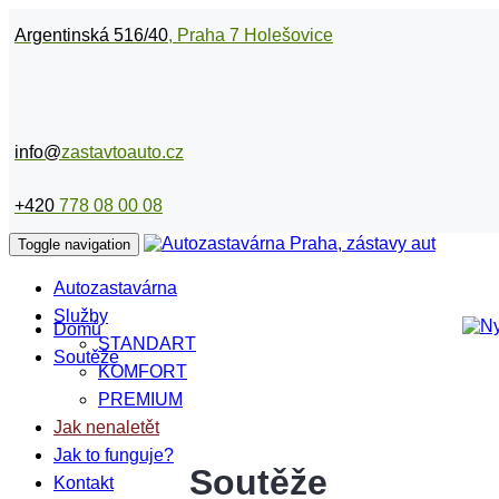
Argentinská 516/40
, Praha 7 Holešovice
info@
zastavtoauto.cz
+420
778 08 00 08
Toggle navigation
Autozastavárna
Služby
Domů
STANDART
Soutěže
KOMFORT
PREMIUM
Jak nenaletět
Jak to funguje?
Soutěže
Kontakt