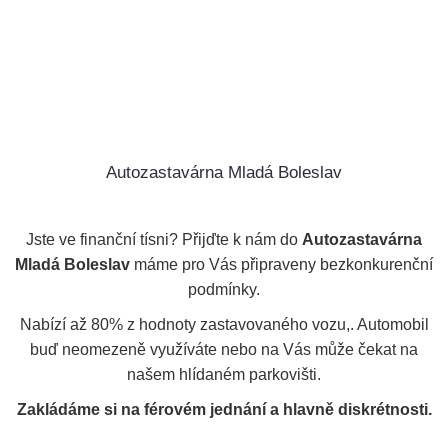
Domů
Peníze ihned po celé ČR
Autozastavárna Mladá Boleslav
Autozastavárna Mladá Boleslav
Jste ve finanční tísni? Přijďte k nám do
Autozastavárna
Mladá Boleslav
máme pro Vás připraveny bezkonkurenční
podmínky.
Nabízí až 80% z hodnoty zastavovaného vozu,. Automobil
buď neomezeně využíváte nebo na Vás může čekat na
našem hlídaném parkovišti.
Zakládáme si na férovém jednání a hlavně diskrétnosti.