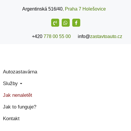
Argentinská 516/40
, Praha 7 Holešovice
+420
778 00 55 00
info@
zastavtoauto.cz
Autozastavárna
Služby
Jak nenaletět
Jak to funguje?
Kontakt