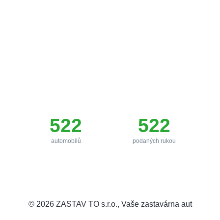
Rychlá půjčka
oproti zástavě auta
Jsme česká společnost a náš tým má v oboru dlouholetou
praxi. Zavolejte a určitě Vám pomůžeme, naším cílem je
maximální spokojenost klientů.
522
522
automobilů
podaných rukou
© 2026
ZASTAV TO s.r.o.
, Vaše zastavárna aut