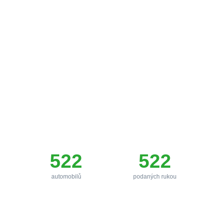
Rychlá půjčka
oproti zástavě auta
Jsme česká společnost a náš tým má v oboru dlouholetou
praxi. Zavolejte a určitě Vám pomůžeme, naším cílem je
maximální spokojenost klientů.
522
522
automobilů
podaných rukou