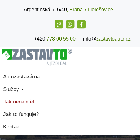
Argentinská 516/40
, Praha 7 Holešovice
+420
778 00 55 00
info@
zastavtoauto.cz
Autozastavárna
Služby
Jak nenaletět
Jak to funguje?
Kontakt