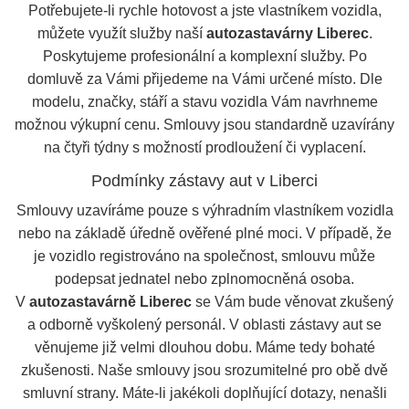
Potřebujete-li rychle hotovost a jste vlastníkem vozidla,
můžete využít služby naší
autozastavárny Liberec
.
Poskytujeme profesionální a komplexní služby. Po
domluvě za Vámi přijedeme na Vámi určené místo. Dle
modelu, značky, stáří a stavu vozidla Vám navrhneme
možnou výkupní cenu. Smlouvy jsou standardně uzavírány
na čtyři týdny s možností prodloužení či vyplacení.
Podmínky zástavy aut v Liberci
Smlouvy uzavíráme pouze s výhradním vlastníkem vozidla
nebo na základě úředně ověřené plné moci. V případě, že
je vozidlo registrováno na společnost, smlouvu může
podepsat jednatel nebo zplnomocněná osoba.
V
autozastavárně Liberec
se Vám bude věnovat zkušený
a odborně vyškolený personál. V oblasti zástavy aut se
věnujeme již velmi dlouhou dobu. Máme tedy bohaté
zkušenosti. Naše smlouvy jsou srozumitelné pro obě dvě
smluvní strany. Máte-li jakékoli doplňující dotazy, nenašli